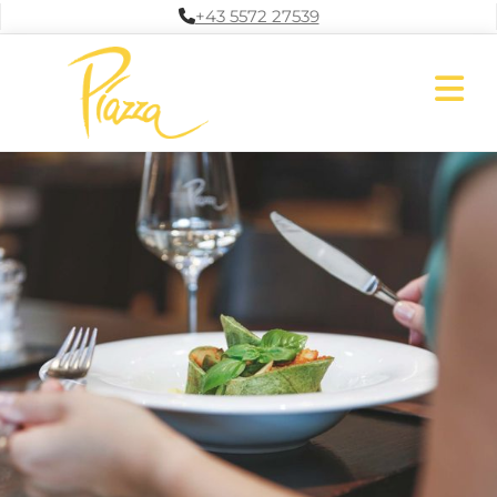
+43 5572 27539
