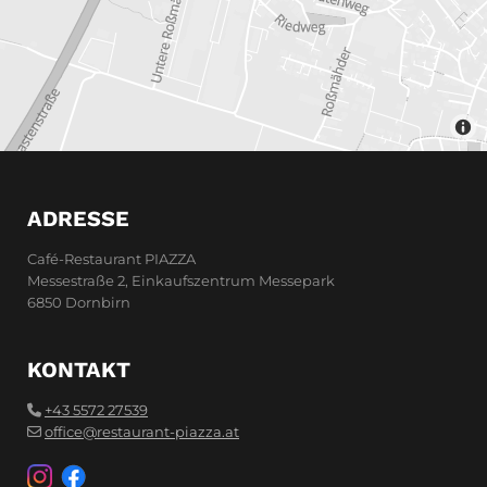
ADRESSE
Café-Restaurant PIAZZA
Messestraße 2, Einkaufszentrum Messepark
6850 Dornbirn
KONTAKT
+43 5572 27539

office@restaurant-piazza.at
